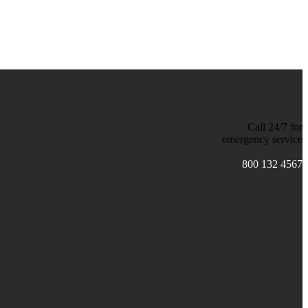
Call 24/7 for
emergency service
800 132 4567