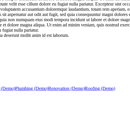
te velit esse cillum dolore eu fugiat nulla pariatur. Excepteur sint occa
it voluptatem accusantium doloremque laudantium, totam rem aperiam, eaqu
sit aspernatur aut odit aut fugit, sed quia consequuntur magni dolores
sed quia non numquam eius modi tempora incidunt ut labore et dolore ma
ore et dolore magna aliqua. Ut enim ad minim veniam, quis nostrud exerc
 fugiat nulla pariatur.
ia deserunt mollit anim id est laborum.
mod tempor incididunt ut labore et dolore magna aliqua. Ut enim ad minim
g (Demo)
Plumbing (Demo)
Renovation (Demo)
Roofing (Demo)