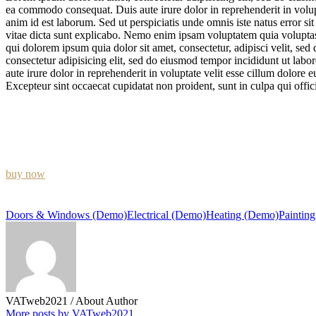
ea commodo consequat. Duis aute irure dolor in reprehenderit in volupta
anim id est laborum. Sed ut perspiciatis unde omnis iste natus error s
vitae dicta sunt explicabo. Nemo enim ipsam voluptatem quia voluptas 
qui dolorem ipsum quia dolor sit amet, consectetur, adipisci velit, 
consectetur adipisicing elit, sed do eiusmod tempor incididunt ut lab
aute irure dolor in reprehenderit in voluptate velit esse cillum dolore eu
Excepteur sint occaecat cupidatat non proident, sunt in culpa qui offic
Lorem ipsum dolor sit amet, consectetur adipisicing elit, sed do eius
buy now
Doors & Windows (Demo)
Electrical (Demo)
Heating (Demo)
Paintin
VATweb2021
/ About Author
More posts by VATweb2021