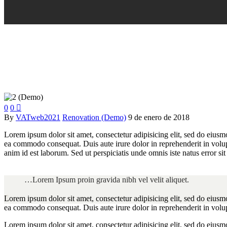
0
0

By
VATweb2021
Renovation (Demo)
9 de enero de 2018
Lorem ipsum dolor sit amet, consectetur adipisicing elit, sed do eiusm
ea commodo consequat. Duis aute irure dolor in reprehenderit in volupta
anim id est laborum. Sed ut perspiciatis unde omnis iste natus error sit
…Lorem Ipsum proin gravida nibh vel velit aliquet.

Lorem ipsum dolor sit amet, consectetur adipisicing elit, sed do eiusm
ea commodo consequat. Duis aute irure dolor in reprehenderit in volupta
Lorem ipsum dolor sit amet, consectetur adipisicing elit, sed do eiusm