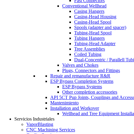
Fast Connectors
Conventional Wellhead
Casing Hangers
Casing-Head Housing
Casing-Head Spool
Spools (adapter and spacer)
Tubing-Head Spool
Tubing Hangers
Tubing-Head Adapter
Tree Assemblies
Coiled Tubing
Dual-Concentric / Parallell Tub
Valves and Chokes
Plugs, Connectors and Fittings
Repair and remanufacture R&R
ESP Bypass Completion Systems
ESP Bypass Systems
Other completion accessories
API 5CT Pup Joints, Couplings and Accesso
Mantenimiento
Installation and Workover
Wellhead and Tree Equipment Installat
Servicios Industriales
VaporBlasting
CNC Machining Services