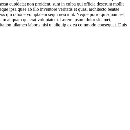
ecat cupidatat non proident, sunt in culpa qui officia deserunt mollit
e ipsa quae ab illo inventore veritatis et quasi architecto beatae
 eos qui ratione voluptatem sequi nesciunt. Neque porro quisquam est,
gnam aliquam quaerat voluptatem. Lorem ipsum dolor sit amet,
itation ullamco laboris nisi ut aliquip ex ea commodo consequat. Duis
 veniam, quis nostrud exercitation ullamco nisi ut.