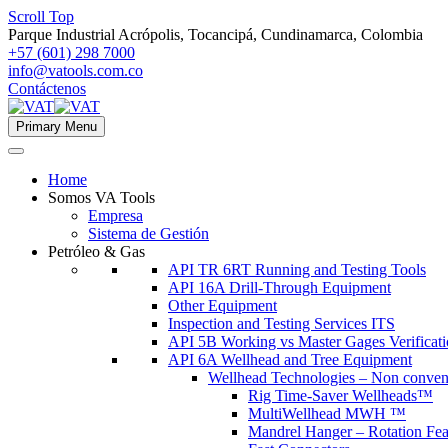
Scroll Top
Parque Industrial Acrópolis, Tocancipá, Cundinamarca, Colombia
+57 (601) 298 7000
info@vatools.com.co
Contáctenos
Primary Menu
Home
Somos VA Tools
Empresa
Sistema de Gestión
Petróleo & Gas
API TR 6RT Running and Testing Tools
API 16A Drill-Through Equipment
Other Equipment
Inspection and Testing Services ITS
API 5B Working vs Master Gages Verificat
API 6A Wellhead and Tree Equipment
Wellhead Technologies – Non conven
Rig Time-Saver Wellheads™
MultiWellhead MWH ™
Mandrel Hanger – Rotation Fea