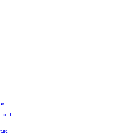
ion
tional
ture