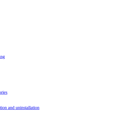
ing
ries
ion and uninstallation