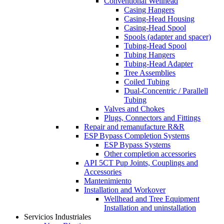
Conventional Wellhead
Casing Hangers
Casing-Head Housing
Casing-Head Spool
Spools (adapter and spacer)
Tubing-Head Spool
Tubing Hangers
Tubing-Head Adapter
Tree Assemblies
Coiled Tubing
Dual-Concentric / Parallell
Tubing
Valves and Chokes
Plugs, Connectors and Fittings
Repair and remanufacture R&R
ESP Bypass Completion Systems
ESP Bypass Systems
Other completion accessories
API 5CT Pup Joints, Couplings and
Accessories
Mantenimiento
Installation and Workover
Wellhead and Tree Equipment
Installation and uninstallation
Servicios Industriales