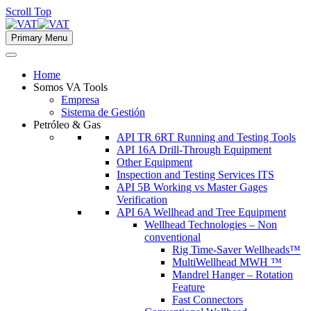
Scroll Top
Primary Menu
Home
Somos VA Tools
Empresa
Sistema de Gestión
Petróleo & Gas
API TR 6RT Running and Testing Tools
API 16A Drill-Through Equipment
Other Equipment
Inspection and Testing Services ITS
API 5B Working vs Master Gages
Verification
API 6A Wellhead and Tree Equipment
Wellhead Technologies – Non
conventional
Rig Time-Saver Wellheads™
MultiWellhead MWH ™
Mandrel Hanger – Rotation
Feature
Fast Connectors