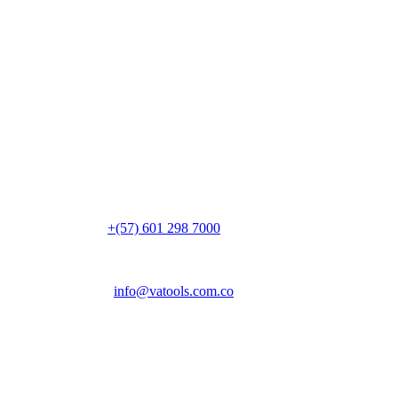
Ubicación
Vereda Canavita, kilómetro 1.5
Parque Industrial Acrópolis, Bg. 14
Tocancipá, 251017, Cundinamarca
Colombia
PBX:
+(57) 601 298 7000
Email:
info@vatools.com.co
Atención al público
Lunes a Viernes: 7 a.m. – 5 p.m.