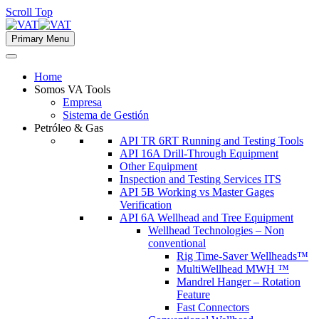
Scroll Top
Primary Menu
Home
Somos VA Tools
Empresa
Sistema de Gestión
Petróleo & Gas
API TR 6RT Running and Testing Tools
API 16A Drill-Through Equipment
Other Equipment
Inspection and Testing Services ITS
API 5B Working vs Master Gages
Verification
API 6A Wellhead and Tree Equipment
Wellhead Technologies – Non
conventional
Rig Time-Saver Wellheads™
MultiWellhead MWH ™
Mandrel Hanger – Rotation
Feature
Fast Connectors