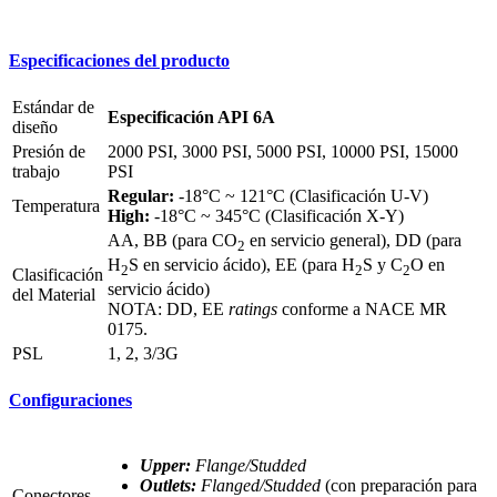
Especificaciones del producto
Estándar de
Especificación API 6A
diseño
Presión de
2000 PSI, 3000 PSI, 5000 PSI, 10000 PSI, 15000
trabajo
PSI
Regular:
-18°C ~ 121°C (Clasificación U-V)
Temperatura
High:
-18°C ~ 345°C (Clasificación X-Y)
AA, BB (para CO
en servicio general), DD (para
2
H
S en servicio ácido), EE (para H
S y C
O en
2
2
2
Clasificación
servicio ácido)
del Material
NOTA: DD, EE
ratings
conforme a NACE MR
0175.
PSL
1, 2, 3/3G
Configuraciones
Upper:
Flange/Studded
Outlets:
Flanged/Studded
(con preparación para
Conectores