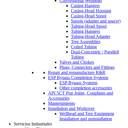
Conventional Wellhead
Casing Hangers
Casing-Head Housing
Casing-Head Spool
Spools (adapter and spacer)
Tubing-Head Spool
Tubing Hangers
Tubing-Head Adapter
Tree Assemblies
Coiled Tubing
Dual-Concentric / Parallell
Tubing
Valves and Chokes
Plugs, Connectors and Fittings
Repair and remanufacture R&R
ESP Bypass Completion Systems
ESP Bypass Systems
Other completion accessories
API 5CT Pup Joints, Couplings and
Accessories
Mantenimiento
Installation and Workover
Wellhead and Tree Equipment
Installation and uninstallation
Servicios Industriales