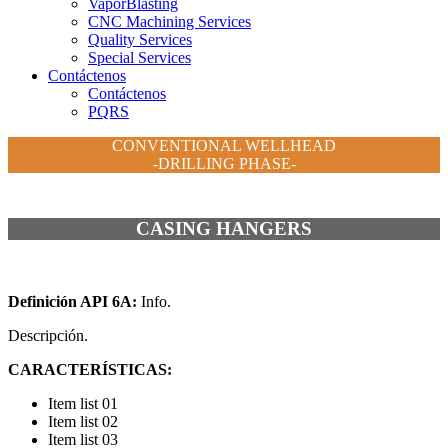
VaporBlasting
CNC Machining Services
Quality Services
Special Services
Contáctenos
Contáctenos
PQRS
CONVENTIONAL WELLHEAD
-DRILLING PHASE-
CASING HANGERS
Definición API 6A:
Info.
Descripción.
CARACTERÍSTICAS:
Item list 01
Item list 02
Item list 03