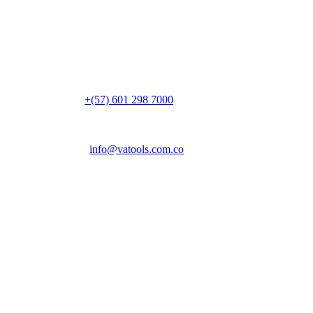
Ubicación
Vereda Canavita, kilómetro 1.5
Parque Industrial Acrópolis, Bg. 14
Tocancipá, 251017, Cundinamarca
Colombia
PBX:
+(57) 601 298 7000
Email:
info@vatools.com.co
Atención al público
Lunes a Viernes: 7 a.m. – 5 p.m.
Sábado: 9 a.m. – 1 p.m.
Domingo: Cerrado