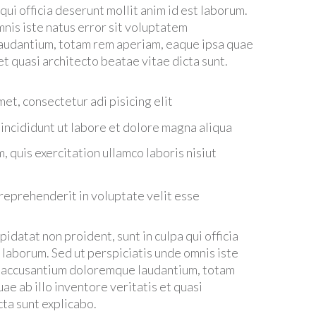
 qui officia deserunt mollit anim id est laborum.
mnis iste natus error sit voluptatem
audantium, totam rem aperiam, eaque ipsa quae
 et quasi architecto beatae vitae dicta sunt.
et, consectetur adi pisicing elit
ncididunt ut labore et dolore magna aliqua
 quis exercitation ullamco laboris nisiut
 reprehenderit in voluptate velit esse
idatat non proident, sunt in culpa qui officia
 laborum. Sed ut perspiciatis unde omnis iste
m accusantium doloremque laudantium, totam
ae ab illo inventore veritatis et quasi
cta sunt explicabo.