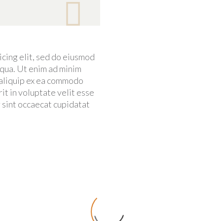

icing elit, sed do eiusmod
iqua. Ut enim ad minim
t aliquip ex ea commodo
it in voluptate velit esse
r sint occaecat cupidatat