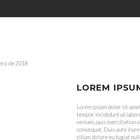
ero de 2018
LOREM IPSU
Lorem ipsum dolor sit amet
tempor incididunt ut labor
veniam, quis exercitation 
consequat. Duis aute irure
cillum dolore eu fugiat nul