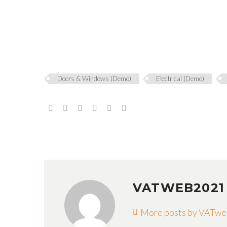
Doors & Windows (Demo)
Electrical (Demo)
VATWEB202
More posts by VATw