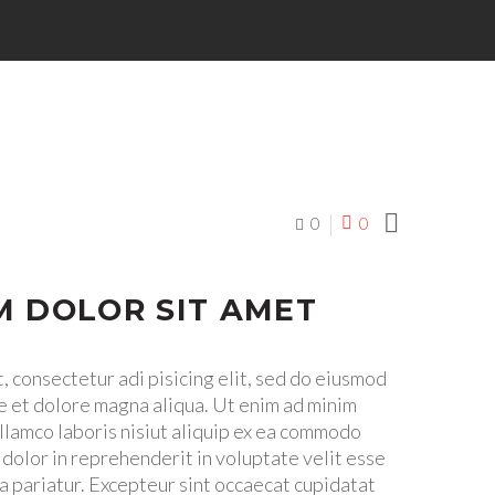

0
0
M DOLOR SIT AMET
, consectetur adi pisicing elit, sed do eiusmod
e et dolore magna aliqua. Ut enim ad minim
ullamco laboris nisiut aliquip ex ea commodo
 dolor in reprehenderit in voluptate velit esse
la pariatur. Excepteur sint occaecat cupidatat