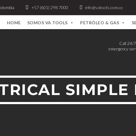
Colombia
+57 (601) 298 7000
info@vatools.com.co
HOME
SOMOS VA TOOLS
PETRÓLEO & GAS
S
Call 24/7
emergency ser
TRICAL SIMPLE