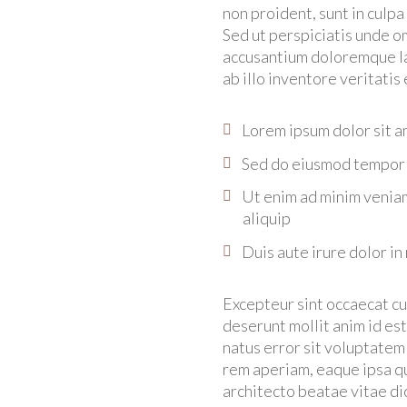
non proident, sunt in culpa
Sed ut perspiciatis unde o
accusantium doloremque l
ab illo inventore veritatis
Lorem ipsum dolor sit am
Sed do eiusmod tempor i
Ut enim ad minim veniam,
aliquip
Duis aute irure dolor in
Excepteur sint occaecat cup
deserunt mollit anim id est
natus error sit voluptate
rem aperiam, eaque ipsa qu
architecto beatae vitae di