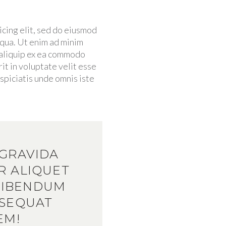
icing elit, sed do eiusmod
iqua. Ut enim ad minim
t aliquip ex ea commodo
it in voluptate velit esse
rspiciatis unde omnis iste
 GRAVIDA
R ALIQUET
BIBENDUM
NSEQUAT
EM!