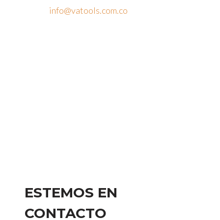
Email:
info@vatools.com.co
Atención al público
Lunes a Viernes: 7 a.m. – 5 p.m.
Sábado: 9 a.m. – 1 p.m.
Domingo: Cerrado
ESTEMOS EN
CONTACTO