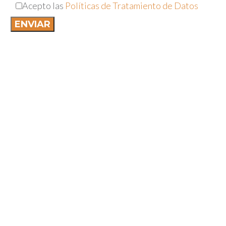
Acepto las
Políticas de Tratamiento de Datos
CONSULTE NUESTRAS
REDES
Parte de estar a la vanguardia es estar
constantemente en contacto con nuestros clientes;
consúltenos, visítenos, compártanos desde nuestras
redes sociales: