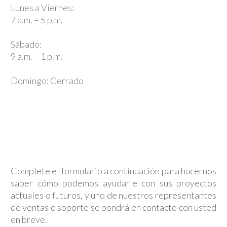
Lunes a Viernes:
7 a.m. – 5 p.m.
Sábado:
9 a.m. – 1 p.m.
Domingo: Cerrado
Complete el formulario a continuación para hacernos
saber cómo podemos ayudarle con sus proyectos
actuales o futuros, y uno de nuestros representantes
de ventas o soporte se pondrá en contacto con usted
en breve.