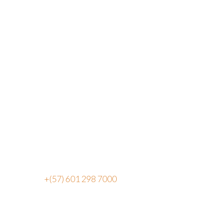
Ubicación
Vereda Canavita, kilómetro 1.5
Parque Industrial Acrópolis, Bg. 14
Tocancipá, 251017, Cundinamarca
Colombia
PBX:
+(57) 601 298 7000