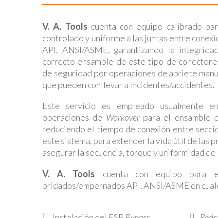
V. A. Tools
cuenta con equipo calibrado par
controlado y uniforme a las juntas entre cone
API, ANSI/ASME, garantizando la integrida
correcto ensamble de este tipo de conectores
de seguridad por operaciones de apriete manu
que pueden conllevar a incidentes/accidentes.
Este servicio es empleado usualmente en
operaciones de
Workover
para el ensamble 
reduciendo el tiempo de conexión entre secci
este sistema, para extender la vida útil de las
asegurar la secuencia, torque y uniformidad de l
V. A. Tools
cuenta con equipo para e
bridados/empernados API, ANSI/ASME en cual
Instalación del ESP
Bypass
Redre