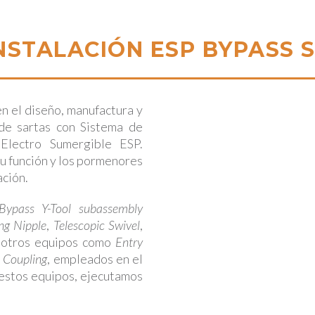
INSTALACIÓN ESP BYPASS 
n el diseño, manufactura y
de sartas con Sistema de
Electro Sumergible ESP.
u función y los pormenores
ación.
Bypass Y-Tool subassembly
ng Nipple
,
Telescopic Swivel
,
y otros equipos como
Entry
 Coupling
, empleados en el
 estos equipos, ejecutamos