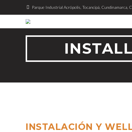
Parque Industrial Acrópolis, Tocancipá, Cundinamarca, 
INSTAL
INSTALACIÓN Y WEL