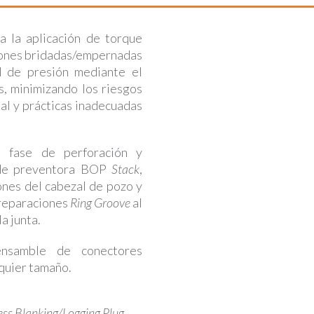
a la aplicación de torque
xiones bridadas/empernadas
d de presión mediante el
, minimizando los riesgos
al y prácticas inadecuadas
 fase de perforación y
de preventora BOP
Stack
,
ones del cabezal de pozo y
 preparaciones
Ring Groove
al
a junta.
nsamble de conectores
quier tamaño.
ss Blanking/Logging Plug
.