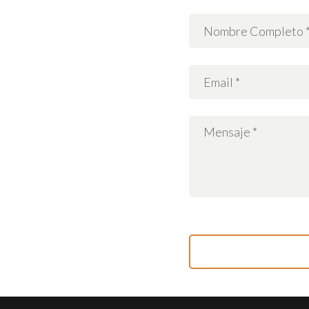
Atención al
público
Lunes a Viernes: 7
a.m. – 5 p.m.
Sábado: 9 a.m. – 1 p.m.
Domingo: Cerrado