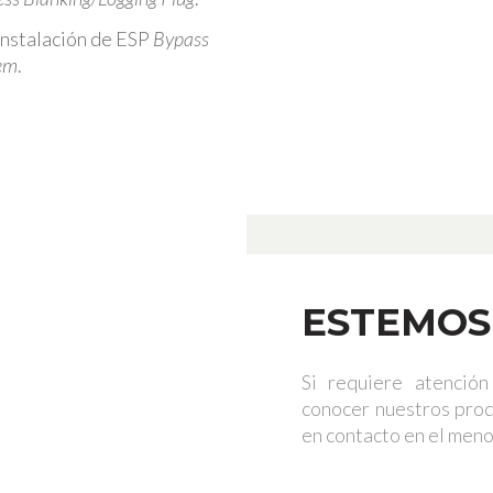
nstalación de ESP
Bypass
em
.
ESTEMOS
Si requiere atención
conocer nuestros prod
en contacto en el meno