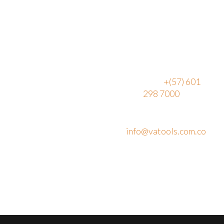
Ubicación
PBX:
+(57) 601
298 7000
Vereda Canavita,
kilómetro 1.5
Email:
Parque Industrial
info@vatools.com.co
Acrópolis, Bg. 14
Tocancipá, 251017,
Cundinamarca
Colombia