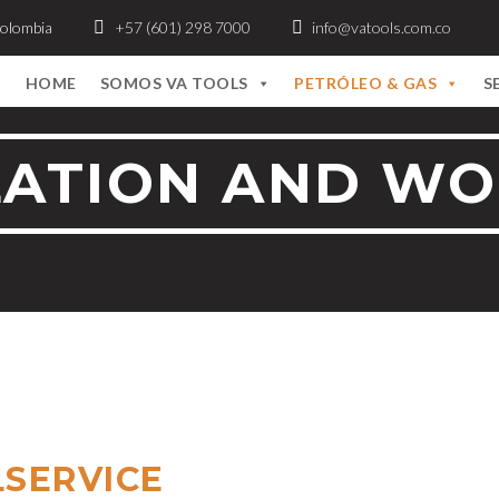
Colombia
+57 (601) 298 7000
info@vatools.com.co
HOME
SOMOS VA TOOLS
PETRÓLEO & GAS
S
LATION AND W
LSERVICE