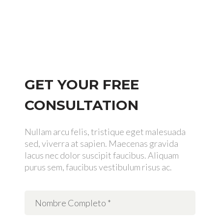
Sunday: Closed
GET YOUR FREE
CONSULTATION
Nullam arcu felis, tristique eget malesuada
sed, viverra at sapien. Maecenas gravida
lacus nec dolor suscipit faucibus. Aliquam
purus sem, faucibus vestibulum risus ac.