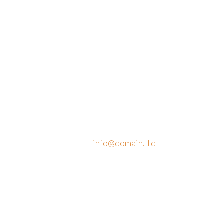
Phone: +1 916-875-2235
Mobile: +1 916-875-2235
Fax: +1 916-875-2235
Email:
info@domain.ltd
Working hours:
Monday-Friday: 9:00 – 18:00
Saturday: 11:00 – 17:00