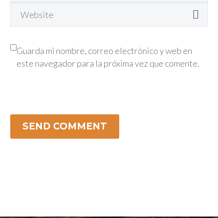
sit amet mauris. Morbi
vitae erat consequat auctor eu
accumsan ipsum velit. Nam nec
in elit.
tellus a odio tincidunt auctor a
ornare odio. Sed non mauris
vitae erat consequat auctor eu
Guarda mi nombre, correo electrónico y web en
in elit.
este navegador para la próxima vez que comente.
SEND COMMENT