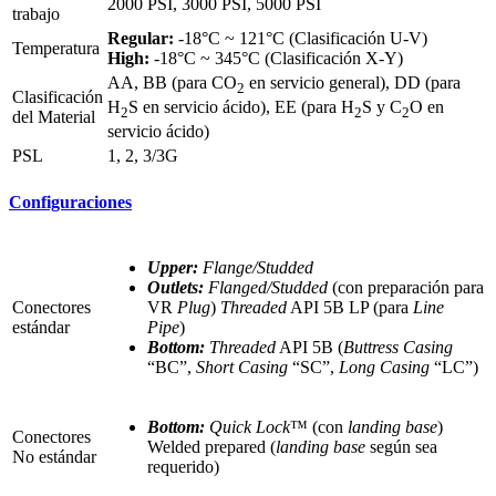
2000 PSI, 3000 PSI, 5000 PSI
trabajo
Regular:
-18°C ~ 121°C (Clasificación U-V)
Temperatura
High:
-18°C ~ 345°C (Clasificación X-Y)
AA, BB (para CO
en servicio general), DD (para
2
Clasificación
H
S en servicio ácido), EE (para H
S y C
O en
2
2
2
del Material
servicio ácido)
PSL
1, 2, 3/3G
Configuraciones
Upper:
Flange/Studded
Outlets:
Flanged/Studded
(con preparación para
Conectores
VR
Plug
)
Threaded
API 5B LP (para
Line
estándar
Pipe
)
Bottom:
Threaded
API 5B (
Buttress Casing
“BC”,
Short Casing
“SC”,
Long Casing
“LC”)
Bottom:
Quick Lock
™ (con
landing base
)
Conectores
Welded prepared (
landing base
según sea
No estándar
requerido)