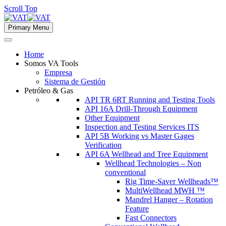
Scroll Top
Primary Menu
Home
Somos VA Tools
Empresa
Sistema de Gestión
Petróleo & Gas
API TR 6RT Running and Testing Tools
API 16A Drill-Through Equipment
Other Equipment
Inspection and Testing Services ITS
API 5B Working vs Master Gages
Verification
API 6A Wellhead and Tree Equipment
Wellhead Technologies – Non
conventional
Rig Time-Saver Wellheads™
MultiWellhead MWH ™
Mandrel Hanger – Rotation
Feature
Fast Connectors