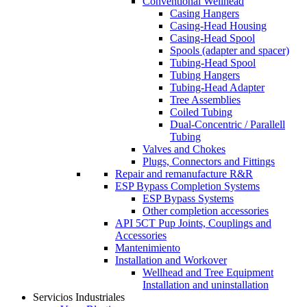
Conventional Wellhead
Casing Hangers
Casing-Head Housing
Casing-Head Spool
Spools (adapter and spacer)
Tubing-Head Spool
Tubing Hangers
Tubing-Head Adapter
Tree Assemblies
Coiled Tubing
Dual-Concentric / Parallell
Tubing
Valves and Chokes
Plugs, Connectors and Fittings
Repair and remanufacture R&R
ESP Bypass Completion Systems
ESP Bypass Systems
Other completion accessories
API 5CT Pup Joints, Couplings and
Accessories
Mantenimiento
Installation and Workover
Wellhead and Tree Equipment
Installation and uninstallation
Servicios Industriales