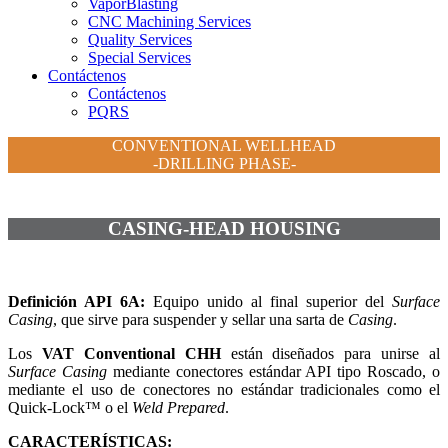
VaporBlasting
CNC Machining Services
Quality Services
Special Services
Contáctenos
Contáctenos
PQRS
CONVENTIONAL WELLHEAD
-DRILLING PHASE-
CASING-HEAD HOUSING
Definición API 6A:
Equipo unido al final superior del
Surface
Casing
, que sirve para suspender y sellar una sarta de
Casing
.
Los
VAT Conventional CHH
están diseñados para unirse al
Surface Casing
mediante conectores estándar API tipo Roscado, o
mediante el uso de conectores no estándar tradicionales como el
Quick-Lock™ o el
Weld Prepared
.
CARACTERÍSTICAS: