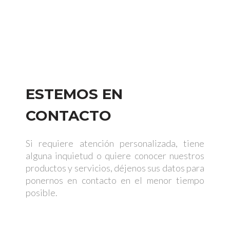
Sábado: 9 a.m. – 1 p.m.
Domingo: Cerrado
ESTEMOS EN
CONTACTO
Si requiere atención personalizada, tiene
alguna inquietud o quiere conocer nuestros
productos y servicios, déjenos sus datos para
ponernos en contacto en el menor tiempo
posible.