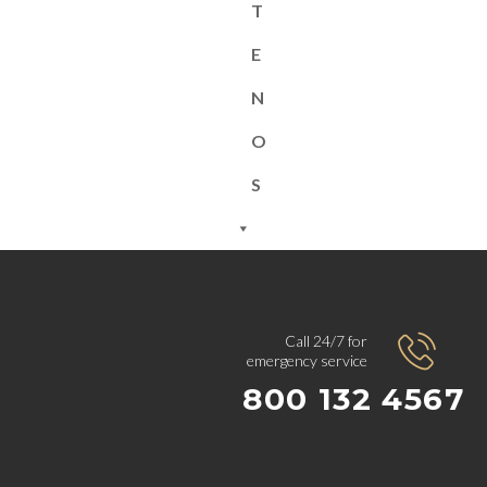
T
E
N
O
S
Call 24/7 for
emergency service
800 132 4567