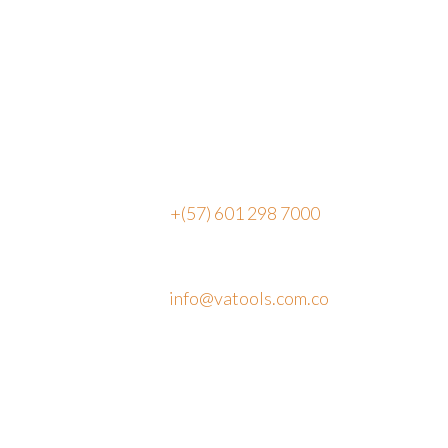
Ubicación
Vereda Canavita, kilómetro 1.5
Parque Industrial Acrópolis, Bg. 14
Tocancipá, 251017, Cundinamarca
Colombia
PBX:
+(57) 601 298 7000
Email:
info@vatools.com.co
Atención al público
Lunes a Viernes: 7 a.m. – 5 p.m.