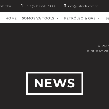
Colombia
+57 (601) 298 7000
info@vatools.com.co
HOME
SOMOS VA TOOLS
PETRÓLEO & GAS
S
Call 24/7
emergency ser
NEWS