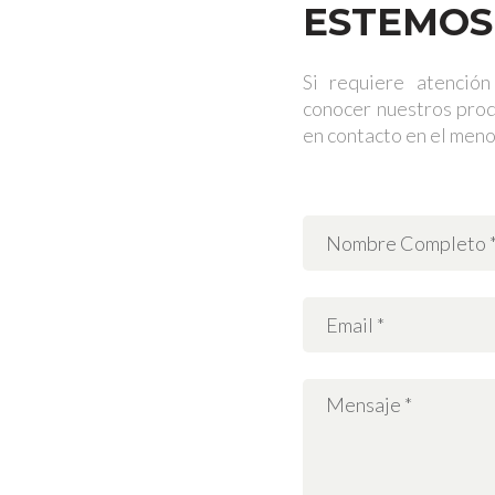
ESTEMOS
Si requiere atención
conocer nuestros prod
en contacto en el meno
Atención al
público
Lunes a Viernes: 7
a.m. – 5 p.m.