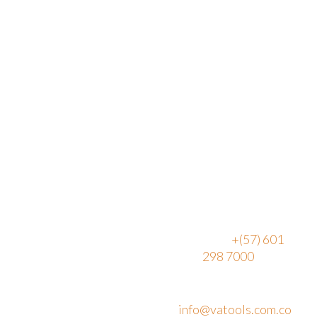
Ubicación
PBX:
+(57) 601
298 7000
Vereda Canavita,
kilómetro 1.5
Email:
Parque Industrial
info@vatools.com.co
Acrópolis, Bg. 14